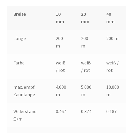
Breite
10
20
40
mm
mm
mm
Länge
200
200
200 m
m
m
Farbe
weiß
weiß
weiß /
/ rot
/ rot
rot
max. empf.
4.000
5.000
10.000
Zaunlänge
m
m
m
Widerstand
0.467
0.374
0.187
Ω/m