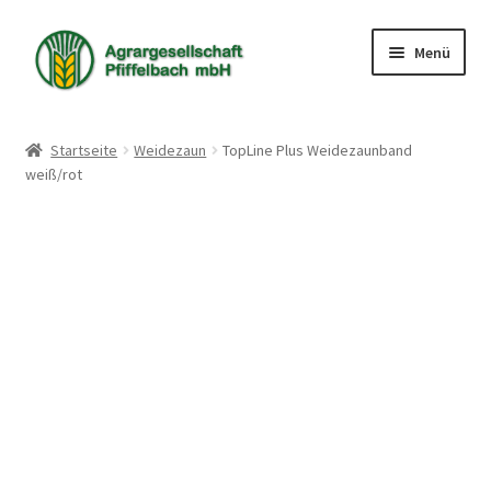
Zur
Zum
Menü
Navigation
Inhalt
springen
springen
Shop
Startseite
Weidezaun
TopLine Plus Weidezaunband
weiß/rot
Warenkorb
Kasse
Mein Konto