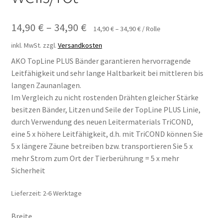
14,90
€
–
34,90
€
14,90
€
–
34,90
€
/
Rolle
inkl. MwSt.
zzgl.
Versandkosten
AKO TopLine PLUS Bänder garantieren hervorragende
Leitfähigkeit und sehr lange Haltbarkeit bei mittleren bis
langen Zaunanlagen.
Im Vergleich zu nicht rostenden Drähten gleicher Stärke
besitzen Bänder, Litzen und Seile der TopLine PLUS Linie,
durch Verwendung des neuen Leitermaterials TriCOND,
eine 5 x höhere Leitfähigkeit, d.h. mit TriCOND können Sie
5 x längere Zäune betreiben bzw. transportieren Sie 5 x
mehr Strom zum Ort der Tierberührung = 5 x mehr
Sicherheit
Lieferzeit: 2-6 Werktage
Breite