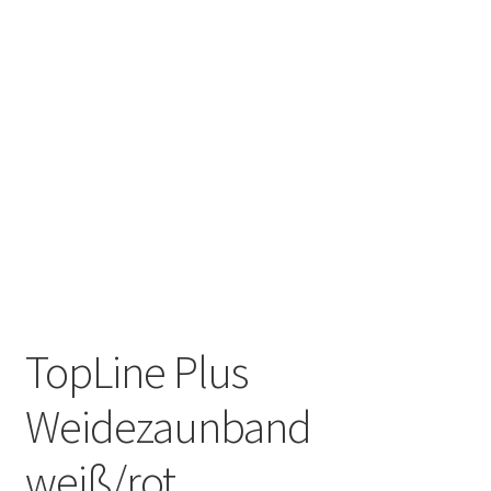
TopLine Plus
Weidezaunband
weiß/rot