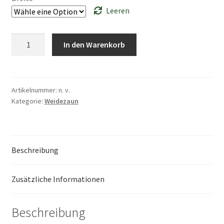
Leeren
TopLine
In den Warenkorb
Plus
Weidezaunband
weiß/rot
Menge
Artikelnummer:
n. v.
Kategorie:
Weidezaun
Beschreibung
Zusätzliche Informationen
Beschreibung