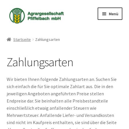
Zur
Zum
Menü
Navigation
Inhalt
springen
springen
Shop
Startseite
Zahlungsarten
Warenkorb
Zahlungsarten
Kasse
Mein Konto
Wir bieten Ihnen folgende Zahlungsarten an. Suchen Sie
sich einfach die für Sie optimale Zahlart aus. Die in den
jeweiligen Angeboten angeführten Preise stellen
Endpreise dar. Sie beinhalten alle Preisbestandteile
einschließlich etwaig anfallender Steuern wie
Mehrwertsteuer. Anfallende Liefer- und Versandkosten
sind nicht im Kaufpreis enthalten, sie sind über die Seite