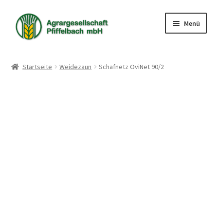
Zur
Zum
Menü
Navigation
Inhalt
springen
springen
Shop
Startseite
Weidezaun
Schafnetz OviNet 90/2
Warenkorb
Kasse
Mein Konto