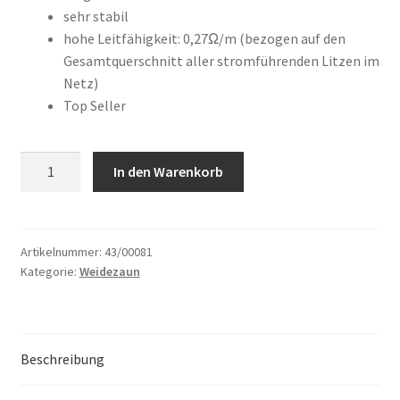
sehr stabil
hohe Leitfähigkeit: 0,27Ω/m (bezogen auf den
Gesamtquerschnitt aller stromführenden Litzen im
Netz)
Top Seller
Schafnetz
In den Warenkorb
OviNet
90/2
Menge
Artikelnummer:
43/00081
Kategorie:
Weidezaun
Beschreibung