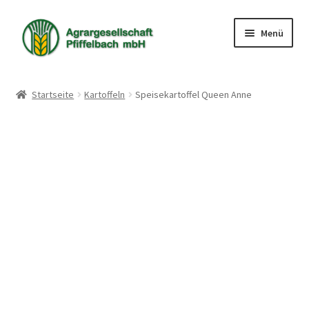
Zur
Zum
Menü
Navigation
Inhalt
springen
springen
Shop
Startseite
Kartoffeln
Speisekartoffel Queen Anne
Warenkorb
Kasse
Mein Konto