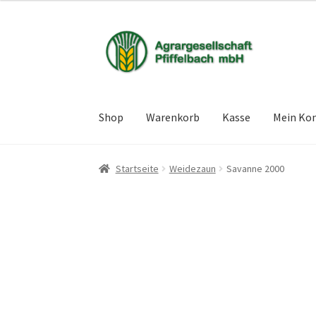
Zur
Zum
Navigation
Inhalt
springen
springen
Shop
Warenkorb
Kasse
Mein Ko
Startseite
Weidezaun
Savanne 2000