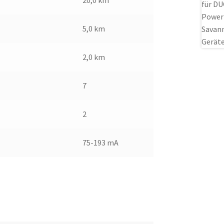
20,0 km
5,0 km
2,0 km
7
2
75-193 mA