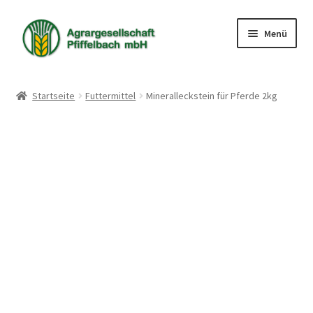
Zur
Zum
Menü
Navigation
Inhalt
springen
springen
Shop
Startseite
Futtermittel
Mineralleckstein für Pferde 2kg
Warenkorb
Kasse
Mein Konto