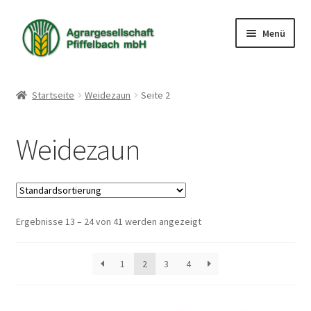
Zur
Zum
Menü
Navigation
Inhalt
springen
springen
Shop
Startseite
Weidezaun
Seite 2
Warenkorb
Weidezaun
Kasse
Mein Konto
Ergebnisse 13 – 24 von 41 werden angezeigt
1
2
3
4