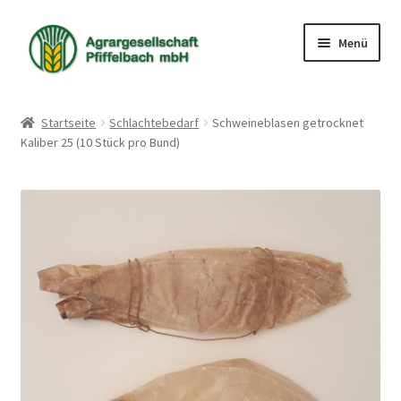
Zur
Zum
Menü
Navigation
Inhalt
springen
springen
Shop
Startseite
Schlachtebedarf
Schweineblasen getrocknet
Kaliber 25 (10 Stück pro Bund)
Warenkorb
Kasse
Mein Konto