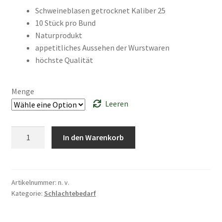
Schweineblasen getrocknet Kaliber 25
10 Stück pro Bund
Naturprodukt
appetitliches Aussehen der Wurstwaren
höchste Qualität
Menge
Leeren
Schweineblasen
In den Warenkorb
getrocknet
Kaliber
25
(10
Artikelnummer:
n. v.
Kategorie:
Schlachtebedarf
Stück
pro
Bund)